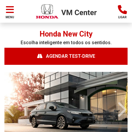
MENU
LIGAR
Honda
New City
Escolha inteligente em todos os sentidos.
AGENDAR TEST-DRIVE
Anterior
Próx