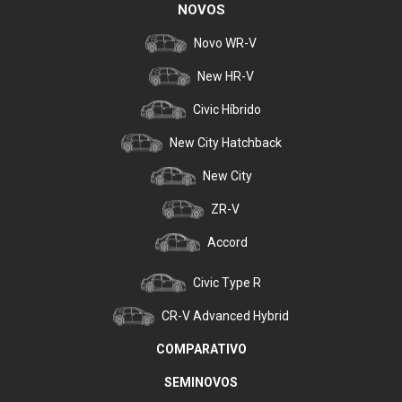
NOVOS
Novo WR-V
New HR-V
Civic Híbrido
New City Hatchback
New City
ZR-V
Accord
Civic Type R
CR-V Advanced Hybrid
COMPARATIVO
SEMINOVOS