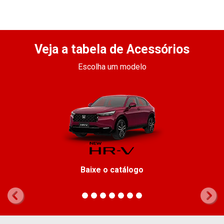
Veja a tabela de Acessórios
Escolha um modelo
Baixe o catálogo
templates.template-01.components.carousel.texts.control_
temp