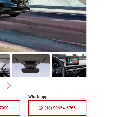
Próximo
Whatsapp
-7900
(18) 99654-6766