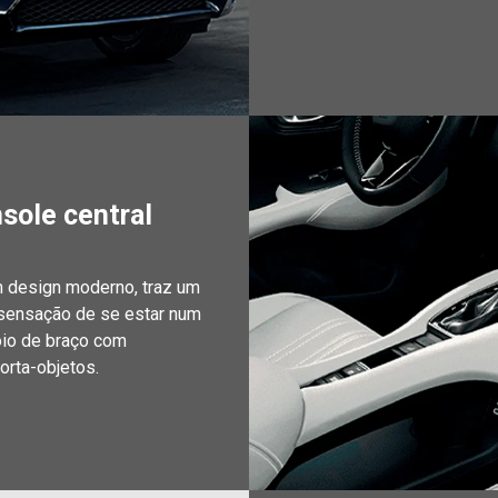
nsole central
m design moderno, traz um
 sensação de se estar num
oio de braço com
rta-objetos.