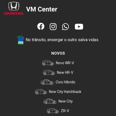
No trânsito, enxergar o outro salva vidas.
NOVOS
Novo WR-V
New HR-V
Civic Híbrido
New City Hatchback
New City
ZR-V